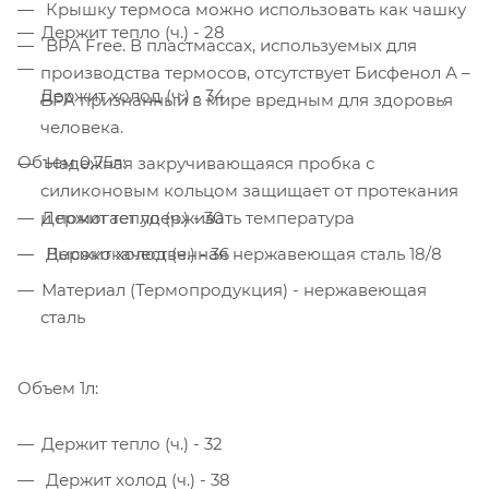
Крышку термоса можно использовать как чашку
Держит тепло (ч.) - 28
BPA Free. В пластмассах, используемых для
производства термосов, отсутствует Бисфенол А –
Держит холод (ч.) - 34
BPA признанный в мире вредным для здоровья
человека.
Объем 0,75л:
Надежная закручивающаяся пробка с
силиконовым кольцом защищает от протекания
и помогает удерживать температура
Держит тепло (ч.) - 30
Высококачественная нержавеющая сталь 18/8
Держит холод (ч.) - 36
Материал (Термопродукция) - нержавеющая
сталь
Объем 1л:
Держит тепло (ч.) - 32
Держит холод (ч.) - 38