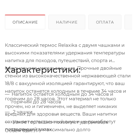
ОПИСАНИЕ
НАЛИЧИЕ
ОПЛАТА
Д
Классический термос Relaxika с двумя чашками и
высокими показателями удержания температуры
напитка для походов, путешествий, спорта и
Характеристики:
ежедневного использования. Прочные двойные
стенки из высококачественной нержавеющей стали
18/8 с вакуумной изоляцией гарантируют, что ваш
напиток останется холодным в течение 34 часов и
Напиток остается холодным до 34 часов и
горячим до 28 часов. Этот материал не только
горячим до 28 часов
прочен, но и гигиеничен, не выделяет никаких
2 чашки
вредных для здоровья веществ. Ваши напитки
сохраняет естественный вкус и не приобретут
Узкое горлышко позволяет удерживать
посторонний запах.
температуру максимально долго
Объем 0,5л: