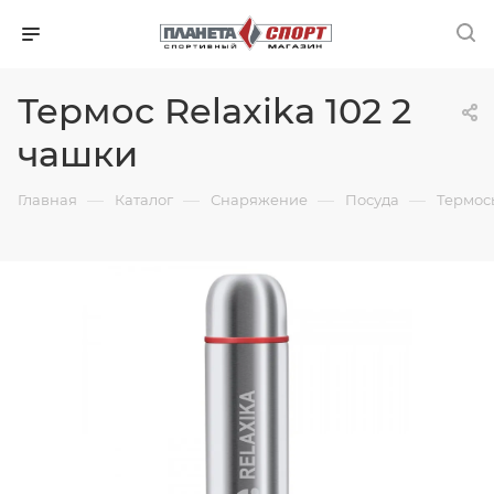
Термос Relaxika 102 2
чашки
—
—
—
—
Главная
Каталог
Снаряжение
Посуда
Термос