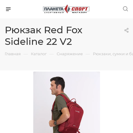
Рюкзак Red Fox
Sideline 22 V2
—
—
—
Главная
Каталог
Снаряжение
Рюкзаки, сумки и б