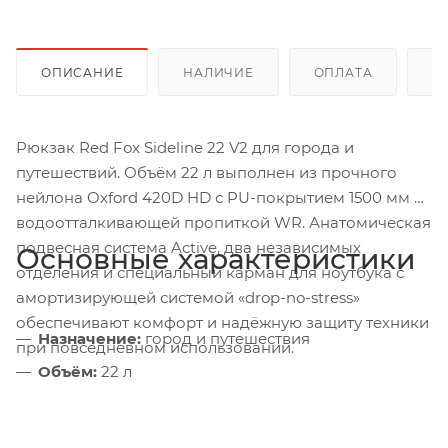
ОПИСАНИЕ
НАЛИЧИЕ
ОПЛАТА
Д
Рюкзак Red Fox Sideline 22 V2 для города и
путешествий. Объём 22 л выполнен из прочного
нейлона Oxford 420D HD с PU-покрытием 1500 мм и
водоотталкивающей пропиткой WR. Анатомическая
подвесная система Active, два независимых
Основные характеристики
отделения и специальный карман для ноутбука с
амортизирующей системой «drop-no-stress»
обеспечивают комфорт и надёжную защиту техники
Назначение:
город и путешествия
при повседневном использовании.
Объём:
22 л