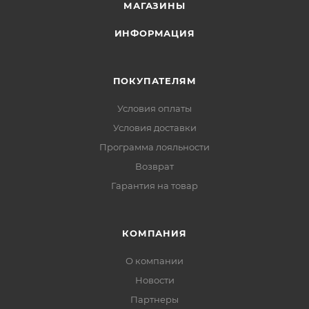
МАГАЗИНЫ
Ткань внутренняя: Фланель
Ткань внешняя: 75D 210T Polyester
ИНФОРМАЦИЯ
Вес: 2750 г
ПОКУПАТЕЛЯМ
Размер: 220 х 90 см
Размер упаковки: 50 x 19 x 40 см
Условия оплаты
Рекомендованный рост: max 195 см
Условия доставки
Аксессуары: Компрессионный мешок
Программа лояльности
Возврат
Т комфорта: +5°С
Т лимит комфорта: 0°С
Гарантия на товар
Т экстремальная: -5°С
КОМПАНИЯ
О компании
Новости
Партнеры