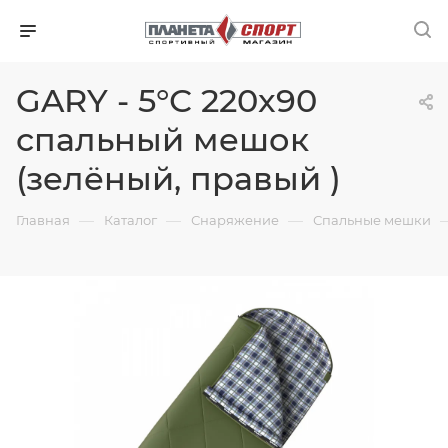
GARY - 5°С 220x90
спальный мешок
(зелёный, правый )
—
—
—
Главная
Каталог
Снаряжение
Спальные мешки