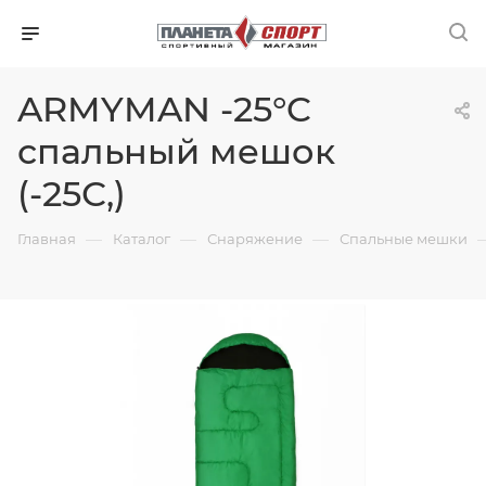
ARMYMAN -25°C
спальный мешок
(-25С,)
—
—
—
Главная
Каталог
Снаряжение
Спальные мешки