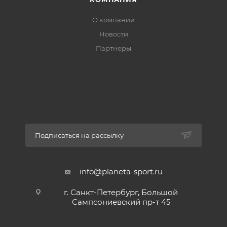
• t экстрима: 0°С
• Размер – (195+35)х140 см.
О компании
• Материал внешний – 100% Полиэстер Taffeta 190T c
Новости
PU 1000
Партнеры
• Материал внутренний – 100% Полиэстер Microfibra
• Утеплитель: 150 гр/м2 Polyester VarmLoft HQ
• Размер спальника в чехле – 45 х Ø25 см.
• Вес – 2,4 кг.
• Страна производства — Россия
Подписаться на рассылку
info@planeta-sport.ru
г. Санкт-Петербург, Большой
Сампсониевский пр-т 45