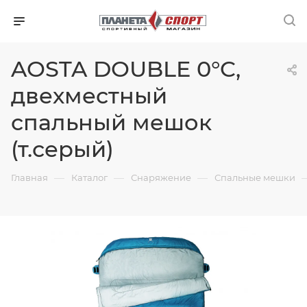
AOSTA DOUBLE 0°C,
двехместный
спальный мешок
(т.серый)
—
—
—
Главная
Каталог
Снаряжение
Спальные мешки