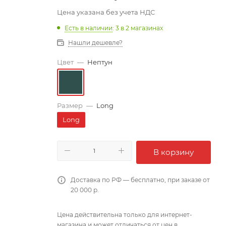
Цена указана без учета НДС
Есть в наличии
: 3
в 2 магазинах
Нашли дешевле?
Цвет
—
Нептун
Размер
—
Long
Long
В корзину
Доставка по РФ — бесплатно, при заказе от
20 000 р.
Цена действительна только для интернет-
магазина и может отличаться от цен в