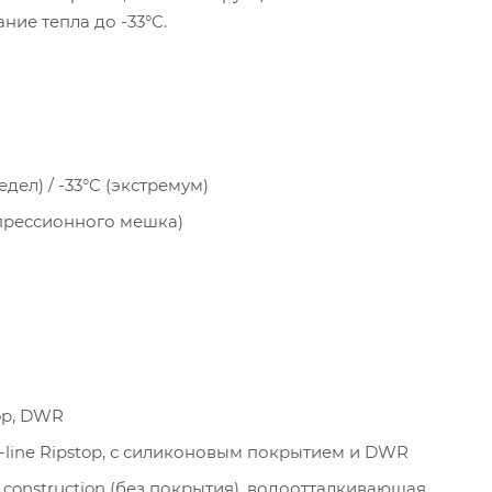
ие тепла до -33°C.
едел) / -33°C (экстремум)
омпрессионного мешка)
top, DWR
ble-line Ripstop, с силиконовым покрытием и DWR
by construction (без покрытия), водоотталкивающая