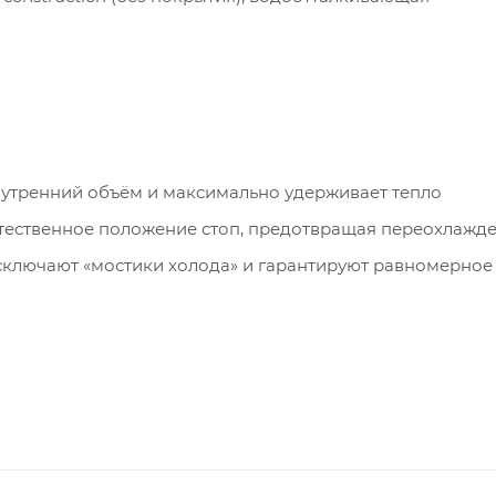
утренний объём и максимально удерживает тепло
тественное положение стоп, предотвращая переохлажд
ключают «мостики холода» и гарантируют равномерное
усиленная защита от проникновения холодного воздух
 (различимы на ощупь в перчатках) — плотное прилеган
 и регулировкой по высоте — надёжно герметизирует ш
ный ход, долговечность и возможность точечной вентил