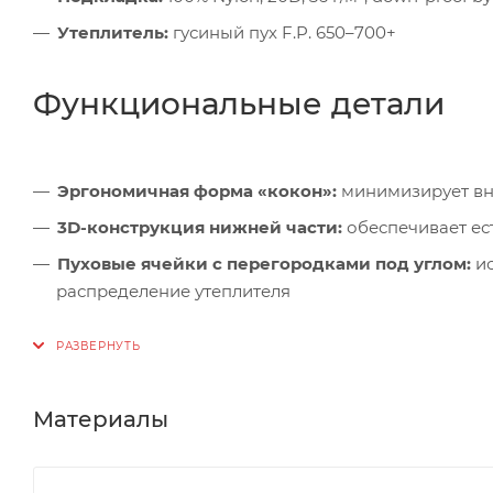
Утеплитель:
гусиный пух F.P. 650–700+
Функциональные детали
Эргономичная форма «кокон»:
минимизирует вн
3D-конструкция нижней части:
обеспечивает ес
Пуховые ячейки с перегородками под углом:
ис
распределение утеплителя
Двойная утеплённая 3D-планка:
вдоль молнии — 
Регулируемый капюшон:
с двумя типами шнуров
потери комфорта
Материалы
Теплозащитный воротник:
с резиновой утяжкой
зону
Двухзамковая молния YKK:
длиной 165 см — плав