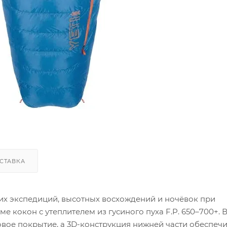
СТАВКА
их экспедиций, высотных восхождений и ночёвок при
е кокон с утеплителем из гусиного пуха F.P. 650–700+.
овое покрытие, а 3D-конструкция нижней части обеспеч