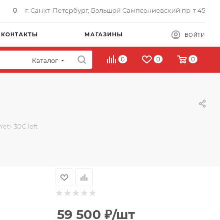
г. Санкт-Петербург, Большой Сампсониевский пр-т 45
КОНТАКТЫ
МАГАЗИНЫ
ВОЙТИ
0
0
0
Каталог
ti-30C left
59 500
₽
/шт