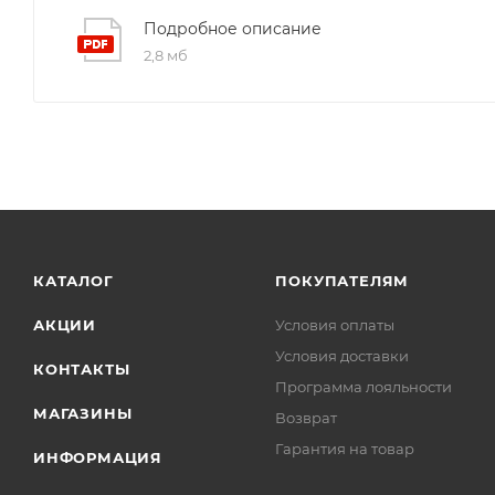
Подробное описание
Внутренний карман:
на молнии для хранения це
2,8 мб
Возможность состёгивания:
двух одинаковых сп
Комплектация:
компрессионный мешок для упако
объём пуха
КАТАЛОГ
ПОКУПАТЕЛЯМ
АКЦИИ
Условия оплаты
Условия доставки
КОНТАКТЫ
Программа лояльности
МАГАЗИНЫ
Возврат
Гарантия на товар
ИНФОРМАЦИЯ