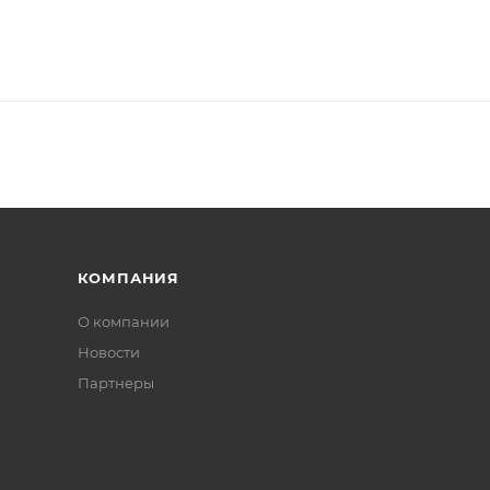
нных мелочей в зоне досягаемости
альников Yeti-30C для зимних походов вдвоём
вки и сетчатый мешок для длительного хранения, сох
КОМПАНИЯ
О компании
Новости
Партнеры