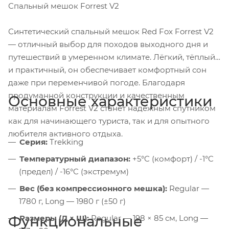
Спальный мешок Forrest V2
Синтетический спальный мешок Red Fox Forrest V2
— отличный выбор для походов выходного дня и
путешествий в умеренном климате. Лёгкий, тёплый
и практичный, он обеспечивает комфортный сон
даже при переменчивой погоде. Благодаря
продуманной конструкции и качественным
Основные характеристики
материалам Forrest V2 станет надёжным спутником
как для начинающего туриста, так и для опытного
любителя активного отдыха.
Серия:
Trekking
Температурный диапазон:
+5°C (комфорт) / -1°C
(предел) / -16°C (экстремум)
Вес (без компрессионного мешка):
Regular —
1780 г, Long — 1980 г (±50 г)
Функциональные
Размеры (Д × Ш):
Regular — 198 × 85 см, Long —