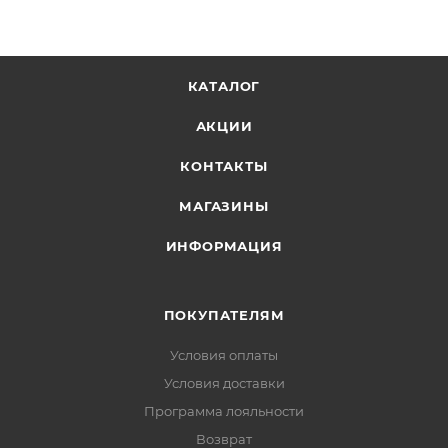
Компрессионный мешок в комплекте —
обеспечивает компактную упаковку и удобную
транспортировку
КАТАЛОГ
АКЦИИ
КОНТАКТЫ
МАГАЗИНЫ
ИНФОРМАЦИЯ
ПОКУПАТЕЛЯМ
Условия оплаты
Условия доставки
Программа лояльности
Возврат