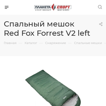
Спальный мешок
Red Fox Forrest V2 left
—
—
—
Главная
Каталог
Снаряжение
Спальные мешки