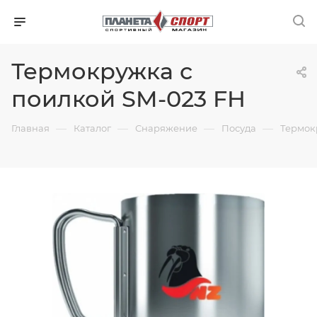
Термокружка с
поилкой SM-023 FH
—
—
—
—
Главная
Каталог
Снаряжение
Посуда
Термок