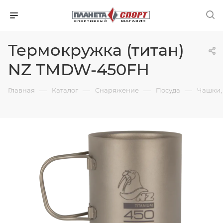
Термокружка (титан)
NZ TMDW-450FH
—
—
—
—
Главная
Каталог
Снаряжение
Посуда
Чашки,