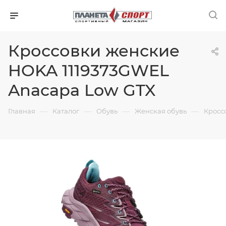
Кроссовки женские
HOKA 1119373GWEL
Anacapa Low GTX
—
—
—
—
Главная
Каталог
Обувь
Женская обувь
Кросс