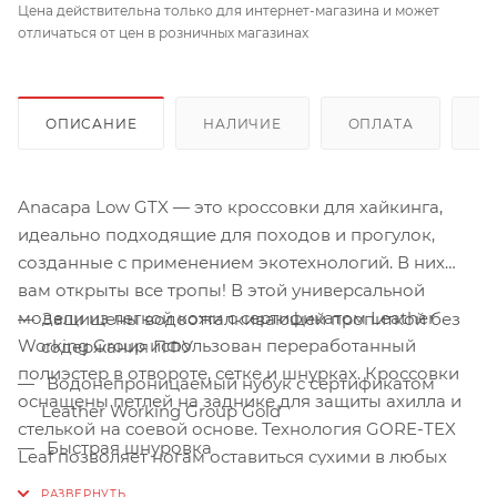
Цена действительна только для интернет-магазина и может
отличаться от цен в розничных магазинах
ОПИСАНИЕ
НАЛИЧИЕ
ОПЛАТА
Д
Anacapa Low GTX — это кроссовки для хайкинга,
идеально подходящие для походов и прогулок,
созданные с применением экотехнологий. В них
вам открыты все тропы! В этой универсальной
модели из легкой кожи с сертификатом Leather
Защищены водоотталкивающей пропиткой без
Working Group использован переработанный
содержания ПФУ
полиэстер в отвороте, сетке и шнурках. Кроссовки
Водонепроницаемый нубук с сертификатом
оснащены петлей на заднике для защиты ахилла и
Leather Working Group Gold
стелькой на соевой основе. Технология GORE-TEX
Быстрая шнуровка
Leaf позволяет ногам оставиться сухими в любых
условиях. Anacapa Low GTX — это обувь с
Вшитый язычок предотвращает попадание