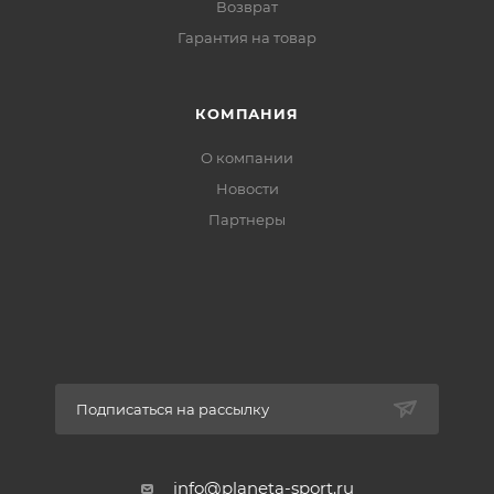
Возврат
Коллекция FW2021
Гарантия на товар
Перепад пятка/носок 6 мм
Масса 335 г (для размера EU 42 2/3 и может
КОМПАНИЯ
отличаться для других размеров)
О компании
Новости
Партнеры
Подписаться на рассылку
info@planeta-sport.ru