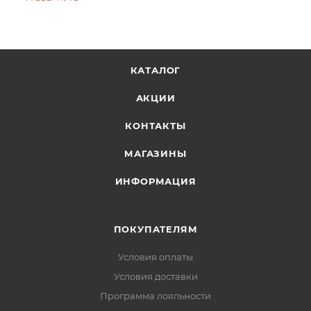
инновационным дизайном, фирменной
мусора внутрь ботинка
расширенной геометрией пятки, проверенной на
Отвороты, сетка и шнурки из переработанного
трейле протяженностью более 1300 миль и
полиэстера
подошвой Vibram® Megagrip для превосходного
КАТАЛОГ
Технология GORE-TEX Leaf сохраняет ноги
сцепления с неровной поверхностью.
комофртно сухими
АКЦИИ
Стелька из полиуретана, полученная из 50%
КОНТАКТЫ
соевого масла
Спресованная под давлением межподошва из
МАГАЗИНЫ
пены EVA для сбалансированного мягкого хода
ИНФОРМАЦИЯ
Расширенная геометрия пятки для
Степень амортизации отзывчивая
ПОКУПАТЕЛЯМ
Назначение трейл/хайкинг
Условия оплаты
Покрытие грунт/камни
Условия доставки
Пронация нейтральная
Программа лояльности
Сезон зима, межсезонье