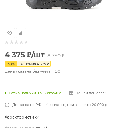
4 375
₽
/шт
8 750
₽
-
50
%
Экономия
4 375
₽
Цена указана без учета НДС
Есть в наличии
: 1
в 1 магазине
Нашли дешевле?
Доставка по РФ — бесплатно, при заказе от 20 000 р.
Характеристики
Размер скидки
—
50