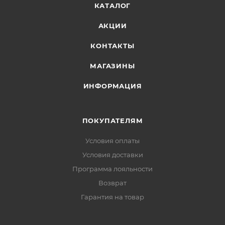
КАТАЛОГ
Материал стельки: Текстиль
АКЦИИ
КОНТАКТЫ
Особенности вкладной стельки: POLY-U INSOLE
МАГАЗИНЫ
Материал подошвы: ПУ, Резина
ИНФОРМАЦИЯ
Пол: Мужчинам
ПОКУПАТЕЛЯМ
Размерность: 37-47
Условия оплаты
Сезон: демисезон
Условия доставки
Программа лояльности
Цвет: Черный камуфляж
Возврат
Гарантия на товар
Особые свойства: Мембрана