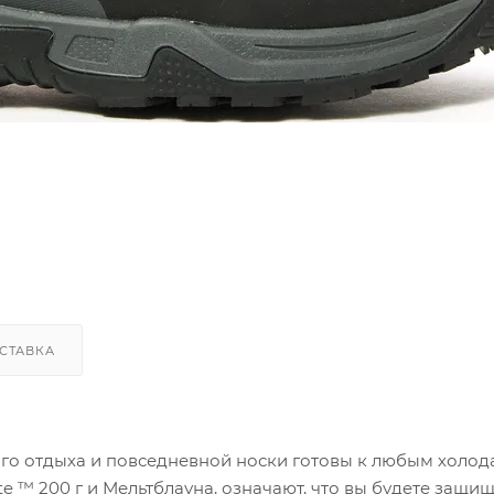
СТАВКА
ого отдыха и повседневной носки готовы к любым холода
te ™ 200 г и Мельтблауна, означают, что вы будете защи