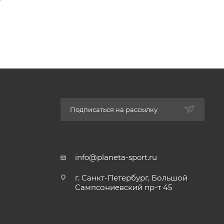
хости, не
обуви
о время
дольше.
Подписаться на рассылку
info@planeta-sport.ru
г. Санкт-Петербург, Большой
Сампсониевский пр-т 45