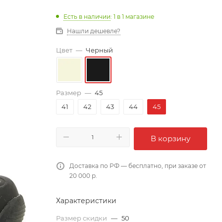
Есть в наличии
: 1
в 1 магазине
Нашли дешевле?
Цвет
—
Черный
Размер
—
45
41
42
43
44
45
В корзину
Доставка по РФ — бесплатно, при заказе от
20 000 р.
Характеристики
Размер скидки
—
50