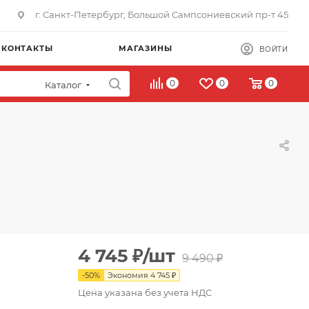
г. Санкт-Петербург, Большой Сампсониевский пр-т 45
КОНТАКТЫ
МАГАЗИНЫ
ВОЙТИ
0
0
0
Каталог
4 745
₽
/шт
9 490
₽
-
50
%
Экономия
4 745
₽
Цена указана без учета НДС