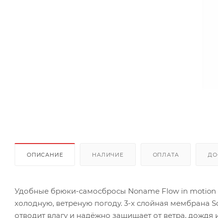
ОПИСАНИЕ
НАЛИЧИЕ
ОПЛАТА
ДО
Удобные брюки-самосбросы Noname Flow in motion 
холодную, ветреную погоду. 3-х слойная мембрана S
отводит влагу и надёжно защищает от ветра, дождя 