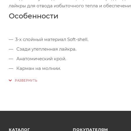
лайкры для отвода избыточного тепла и обеспечен
Особенности
3-х слойный материал Soft-shell.
Сзади утепленная лайкра.
Анатомический крой.
Карман на молнии.
Молния по всей длине брюк.
Лямки отстегиваются.
Резинка на талии.
Светоотражающие элементы спереди и сзади.
Силиконовые манжеты внизу брюк.
КАТАЛОГ
ПОКУПАТЕЛЯМ