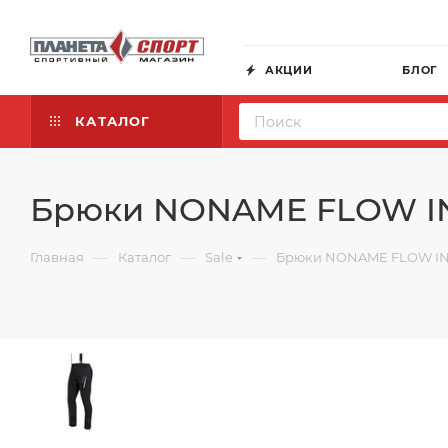
АКЦИИ
БЛОГ
КАТАЛОГ
Брюки NONAME FLOW IN
—
—
—
Главная
Каталог
Sale
Брюки NONAME FLOW IN 