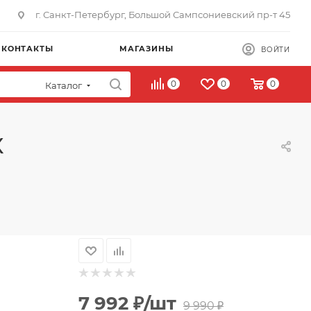
г. Санкт-Петербург, Большой Сампсониевский пр-т 45
КОНТАКТЫ
МАГАЗИНЫ
ВОЙТИ
0
0
0
Каталог
X
7 992
₽
/шт
9 990
₽