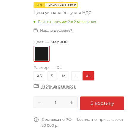
-
20
%
Экономия
1 998
₽
Цена указана без учета НДС
Есть в наличии
: 2
в 2 магазинах
Нашли дешевле?
Цвет
—
Черный
Размер
—
XL
XS
S
M
L
XL
Таблица размеров
В корзину
Доставка по РФ — бесплатно, при заказе от
20 000 р.