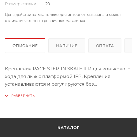
Размер скидки
—
20
Цена действительна только для интернет-магазина и может
отличаться от цен в розничных магазинах
ОПИСАНИЕ
НАЛИЧИЕ
ОПЛАТА
Д
Крепления RACE STEP-IN SKATE IFP для конькового
хода для лыж с платформой IFP. Крепления
устанавливаются и регулируются без
дополнительных инструментов.
КАТАЛОГ