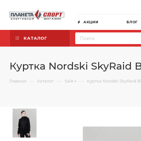
АКЦИИ
БЛОГ
КАТАЛОГ
Куртка Nordski SkyRaid 
—
—
—
Главная
Каталог
Sale
Куртка Nordski SkyRaid B