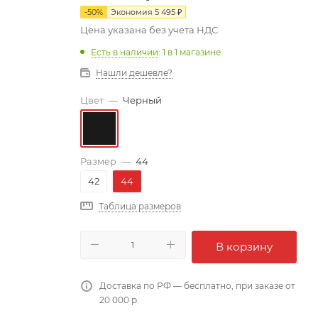
-
50
%
Экономия
5 495
₽
Цена указана без учета НДС
Есть в наличии
: 1
в 1 магазине
Нашли дешевле?
Цвет
—
Черный
Размер
—
44
42
44
Таблица размеров
В корзину
Доставка по РФ — бесплатно, при заказе от
20 000 р.