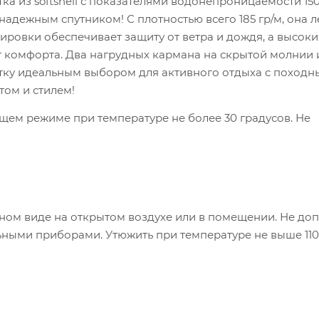
ка из softshell с показателями водонепроницаемости 15
адежным спутником! С плотностью всего 185 гр/м, она л
ровки обеспечивает защиту от ветра и дождя, а высок
т комфорта. Два нагрудных кармана на скрытой молнии 
тку идеальным выбором для активного отдыха с поход
том и стилем!
щем режиме при температуре не более 30 градусов. Не
ном виде на открытом воздухе или в помещении. Не доп
ными приборами. Утюжить при температуре не выше 110°