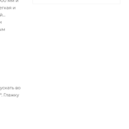
000 мм и
егкая и
ий
и
ным
ускать во
. Глажку