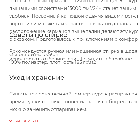
Готовы к новым приключениям на природе? Эта курт
дышащими свойствами 15000 г/м²/24ч станет вашим н
удобная. Несъемный капюшон с двумя видами регули
воротник и манжеты из эластичной ткани добавляю
расположение карманов выше талии делают эту кур
Советы по стирке
рюкзаком. Подготовьтесь к приключениям с комфор
Рекомендуется ручная или машинная стирка в щадя
Основной материал
использовать отбеливатели. Не сушить в барабане
100% полиэстер, плотность 185 гр\м2
Уход и хранение
Сушить при естественной температуре в расправлен
время сушки соприкосновения ткани с обогреватель
можно заменить отпариванием.