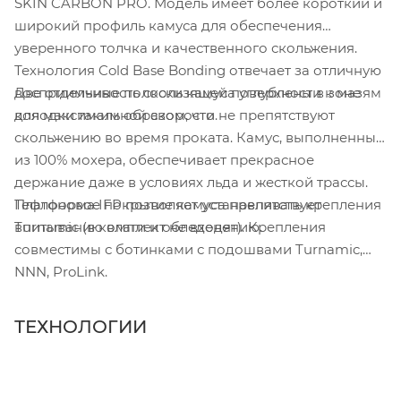
SKIN CARBON PRO. Модель имеет более короткий и
широкий профиль камуса для обеспечения
уверенного толчка и качественного скольжения.
Технология Cold Base Bonding отвечает за отличную
Две отдельные полоски камуса углублены в зоне
восприимчивость скользящей поверхности к мазям
колодки таким образом, что не препятствуют
для максимальной скорости.
скольжению во время проката. Камус, выполненный
из 100% мохера, обеспечивает прекрасное
держание даже в условиях льда и жесткой трассы.
Платформа IFP позволяет устанавливать крепления
Тефлоновое покрытие камуса препятствует
Turnamic (в комплект не входят). Крепления
впитыванию влаги и обледенению.
совместимы с ботинками с подошвами Turnamic,
NNN, ProLink.
ТЕХНОЛОГИИ