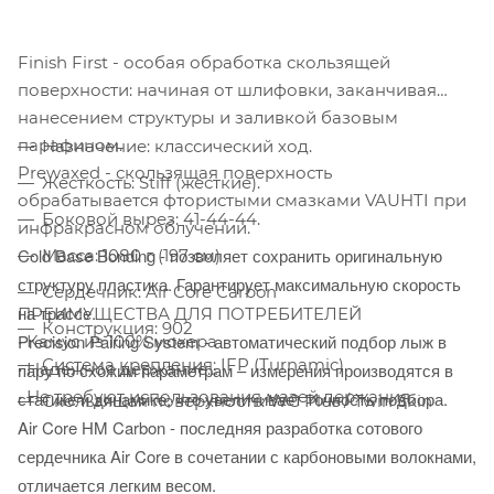
Finish First - особая обработка скользящей
поверхности: начиная от шлифовки, заканчивая
нанесением структуры и заливкой базовым
парафином.
Назначение: классический ход.
Prewaxed - скользящая поверхность
Жесткость: Stiff (жесткие).
обрабатывается фтористыми смазками VAUHTI при
Боковой вырез: 41-44-44.
инфракрасном облучении.
Cold Base Bonding - позволяет сохранить оригинальную
Масса: 1080 г (197 см)
структуру пластика. Гарантирует максимальную скорость
Сердечник: Air Core Carbon
на трассе.
ПРЕИМУЩЕСТВА ДЛЯ ПОТРЕБИТЕЛЕЙ
Конструкция: 902
Precision Pairing System - автоматический подбор лыж в
• Камус из 100% мохера
Система крепления: IFP (Turnamic)
• Надежное держание
пару по схожим параметрам – измерения производятся в
• Не требуют использования мазей держания
статике и динамике, что увеличивает точность подбора.
Скользящая поверхность: WC Plus / Twin Skin
Air Core HM Carbon - последняя разработка сотового
сердечника Air Core в сочетании с карбоновыми волокнами,
отличается легким весом.