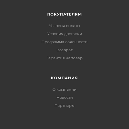
Сердечник: Air Core Carbon
Рекомендованное крепление: Race Pro Classic
ПОКУПАТЕЛЯМ
Размеры: 187-207
Артикул товара: N13622
Условия оплаты
Вес товара: 1080гр/197см
Условия доставки
Программа лояльности
Возврат
Гарантия на товар
КОМПАНИЯ
О компании
Новости
Партнеры