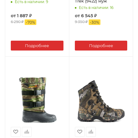
Trek (9422) муж
Есть в наличии
: 9
Есть в наличии
: 16
от
1 887 ₽
от
6 545 ₽
6 290 ₽
9 350 ₽
-
70
%
-
30
%
Подробнее
Подробнее