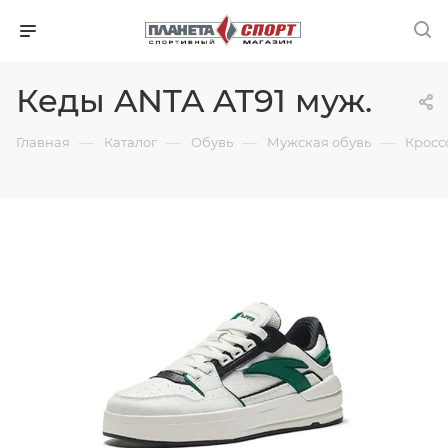
Кеды ANTA AT91 муж.
—
—
—
—
Главная
Каталог
Обувь
Мужская обувь
Кросс