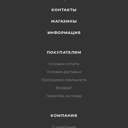
КОНТАКТЫ
СОСТАВ:
70% Синтетическая кожа, 30% Сетка нейлон
МАГАЗИНЫ
Материал подошвы: 80% ЭВА, 20% Резина
ИНФОРМАЦИЯ
Артикул: 812338071-5
ПОКУПАТЕЛЯМ
Условия оплаты
Условия доставки
Программа лояльности
Возврат
Гарантия на товар
КОМПАНИЯ
О компании