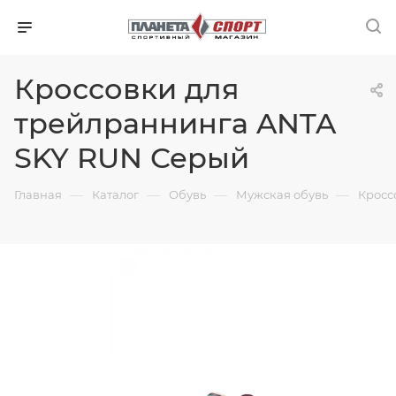
Кроссовки для
трейлраннинга ANTA
SKY RUN Серый
—
—
—
—
Главная
Каталог
Обувь
Мужская обувь
Кросс