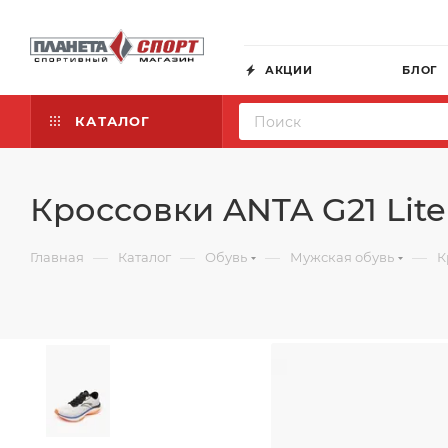
АКЦИИ
БЛОГ
КАТАЛОГ
Кроссовки ANTA G21 Lite
—
—
—
—
Главная
Каталог
Обувь
Мужская обувь
К