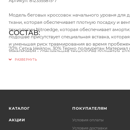
Артикул: 812335581S-7
Модель беговых кроссовок начального уровня для д
ткани, которая обеспечивает плотную посадку и в
технологии Nitroedge, которая обеспечивает аморт
СОСТАВ:
подошве присутствует специальная вставка, котора
и уменьшая риск травмирования во время пробежек
70% Сетка Нейлон, 30% Термо полиуретан Материал 
WearableRB - специальная технология подметки, ко
износостойкость. Дроп кроссовка - 10мм. Вес кроссов
КАТАЛОГ
ПОКУПАТЕЛЯМ
АКЦИИ
Условия оплаты
Условия доставки