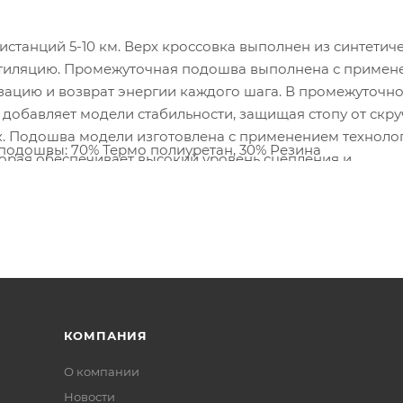
истанций 5-10 км. Верх кроссовка выполнен из синтетич
ентиляцию. Промежуточная подошва выполнена с приме
изацию и возврат энергии каждого шага. В промежуточн
я добавляет модели стабильности, защищая стопу от скр
. Подошва модели изготовлена с применением технолог
подошвы: 70% Термо полиуретан, 30% Резина
торая обеспечивает высокий уровень сцепления и
ка на размер 8US - 255г.
КОМПАНИЯ
О компании
Новости