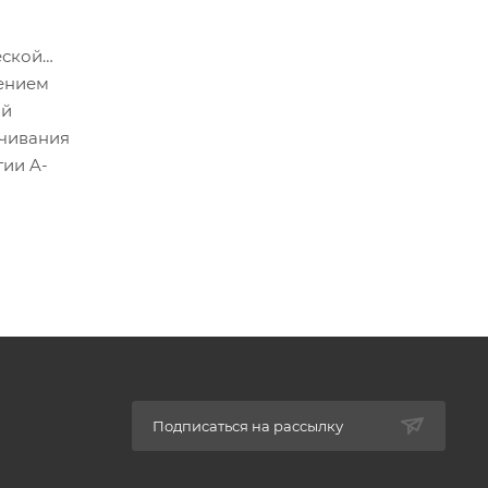
еской
нением
ой
учивания
ии A-
Подписаться на рассылку