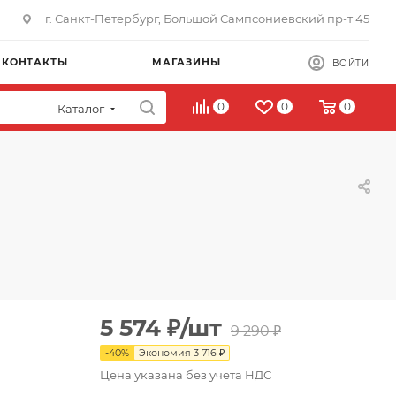
г. Санкт-Петербург, Большой Сампсониевский пр-т 45
КОНТАКТЫ
МАГАЗИНЫ
ВОЙТИ
0
0
0
Каталог
5 574
₽
/шт
9 290
₽
-
40
%
Экономия
3 716
₽
Цена указана без учета НДС