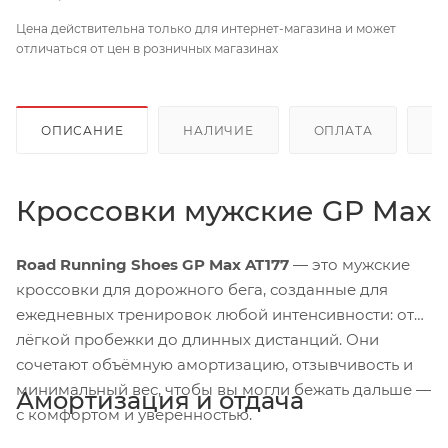
Цена действительна только для интернет-магазина и может
отличаться от цен в розничных магазинах
ОПИСАНИЕ
НАЛИЧИЕ
ОПЛАТА
Д
Кроссовки мужские GP Max
Road Running Shoes GP Max AT177
— это мужские
кроссовки для дорожного бега, созданные для
ежедневных тренировок любой интенсивности: от
лёгкой пробежки до длинных дистанций. Они
сочетают объёмную амортизацию, отзывчивость и
минимальный вес, чтобы вы могли бежать дальше —
Амортизация и отдача
с комфортом и уверенностью.