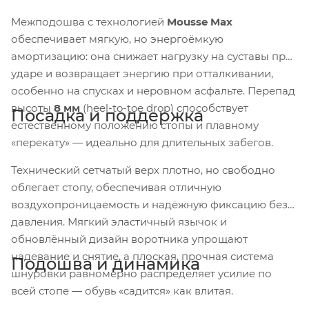
Межподошва с технологией
Mousse Max
обеспечивает мягкую, но энергоёмкую
амортизацию: она снижает нагрузку на суставы при
ударе и возвращает энергию при отталкивании,
особенно на спусках и неровном асфальте. Перепад
высоты
8 мм
(heel-to-toe drop) способствует
Посадка и поддержка
естественному положению стопы и плавному
«перекату» — идеально для длительных забегов.
Технический сетчатый верх плотно, но свободно
облегает стопу, обеспечивая отличную
воздухопроницаемость и надёжную фиксацию без
давления. Мягкий эластичный язычок и
обновлённый дизайн воротника упрощают
надевание и снятие, а плоская, прочная система
Подошва и динамика
шнуровки равномерно распределяет усилие по
всей стопе — обувь «садится» как влитая.