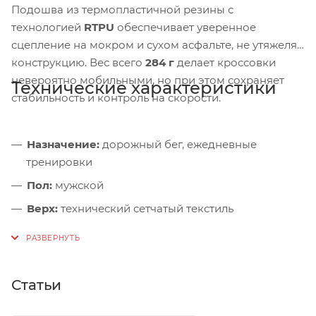
Подошва из термопластичной резины с
технологией
RTPU
обеспечивает уверенное
сцепление на мокром и сухом асфальте, не утяжеляя
конструкцию. Вес всего
284 г
делает кроссовки
невероятно мобильными, но при этом сохраняет
Технические характеристики
стабильность и контроль на скорости.
Назначение:
дорожный бег, ежедневные
тренировки
Пол:
мужской
Верх:
технический сетчатый текстиль
Межподошва:
Mousse Max, drop 8 мм
Подошва:
термопластичная резина с RTPU
Стелька:
съёмная
Статьи
Вес (один кроссовок):
284 г