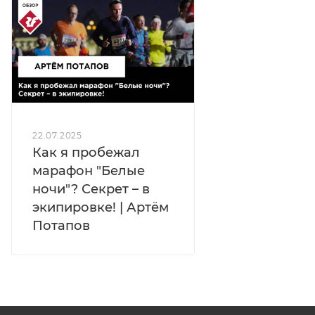
Особенности:
анатомическая посадка, дышащий
верх, энергоотдача, долговечность
22.07.2025
Как я пробежал
марафон "Белые
ночи"? Секрет – в
экипировке! | Артём
Потапов