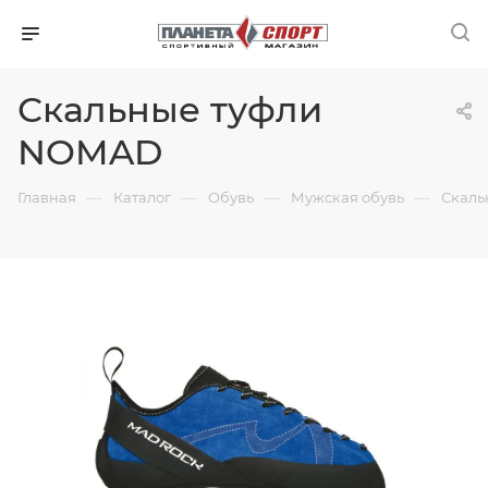
Скальные туфли
NOMAD
—
—
—
—
Главная
Каталог
Обувь
Мужская обувь
Скаль