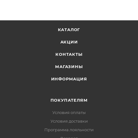
скальникам.
Шнуровка позволяет идеально посадить тапок
на ногу, а мягкий язычок особенно комфортен.
Две удобно расстегивающиеся надежные
КАТАЛОГ
липучки.
АКЦИИ
Петли на пяточной части для комфортного
одевания.
КОНТАКТЫ
Износостойкая резина Science Friction с
МАГАЗИНЫ
отличным сцеплением.
ИНФОРМАЦИЯ
Вес пары: 223 гр. (US 9)
ПОКУПАТЕЛЯМ
Условия оплаты
Условия доставки
Программа лояльности