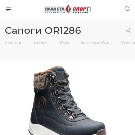
Сапоги OR1286
—
—
—
—
Главная
Каталог
Обувь
Женская обувь
Ботин