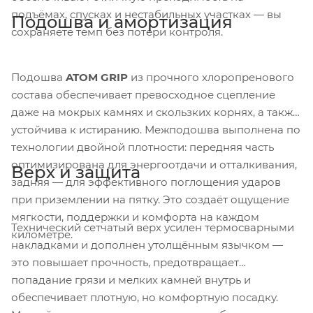
подъёмах, спусках и нестабильных участках — вы
Подошва и амортизация
сохраняете темп без потери контроля.
Подошва
ATOM GRIP
из прочного хлоропренового
состава обеспечивает превосходное сцепление
даже на мокрых камнях и скользких корнях, а также
устойчива к истиранию. Межподошва выполнена по
технологии двойной плотности: передняя часть
оптимизирована для энергоотдачи и отталкивания,
Верх и защита
задняя — для эффективного поглощения ударов
при приземлении на пятку. Это создаёт ощущение
мягкости, поддержки и комфорта на каждом
Технический сетчатый верх усилен термосварными
километре.
накладками и дополнен утолщённым язычком —
это повышает прочность, предотвращает
попадание грязи и мелких камней внутрь и
обеспечивает плотную, но комфортную посадку.