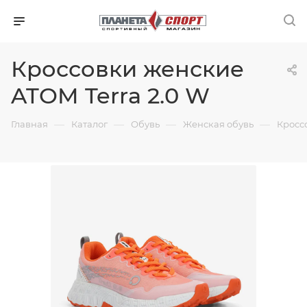
Кроссовки женские
ATOM Terra 2.0 W
—
—
—
—
Главная
Каталог
Обувь
Женская обувь
Кросс