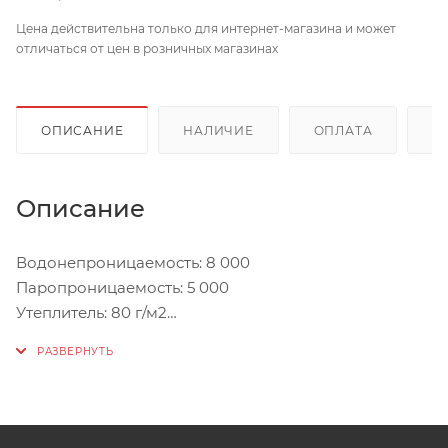
Цена действительна только для интернет-магазина и может
отличаться от цен в розничных магазинах
ОПИСАНИЕ
НАЛИЧИЕ
ОПЛАТА
Д
Описание
Водонепроницаемость: 8 000
Паропроницаемость: 5 000
Утеплитель: 80 г/м2
100% защита от дождя и ветра, все швы проклеены,
дополнительная водоотталкивающая пропитка
- Подкладка - флис
- Регулируемые манжеты