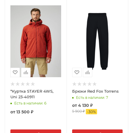
*Куртка STAYER 4WS,
Брюки Red Fox Torrens
Uni 23-40911
Есть в наличии
: 7
Есть в наличии
: 6
от
4 130 ₽
5 900 ₽
от
13 500 ₽
-
30
%