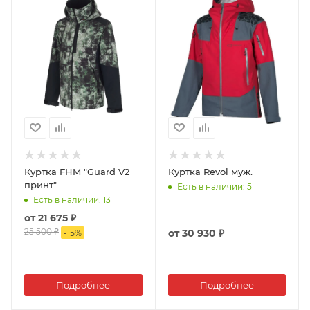
Куртка FHM "Guard V2
Куртка Revol муж.
принт"
Есть в наличии
: 5
Есть в наличии
: 13
от
21 675 ₽
25 500 ₽
от
30 930 ₽
-
15
%
Подробнее
Подробнее