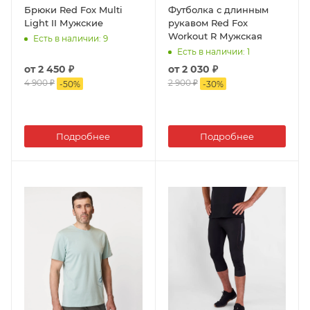
Брюки Red Fox Multi
Футболка с длинным
Light II Мужские
рукавом Red Fox
Workout R Мужская
Есть в наличии
: 9
Есть в наличии
: 1
от
2 450 ₽
от
2 030 ₽
4 900 ₽
2 900 ₽
-
50
%
-
30
%
Подробнее
Подробнее