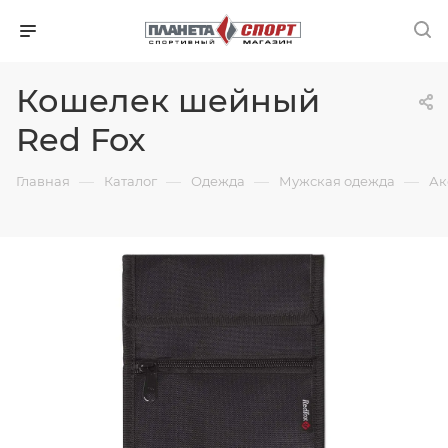
Кошелек шейный
Red Fox
—
—
—
—
Главная
Каталог
Одежда
Мужская одежда
Ак