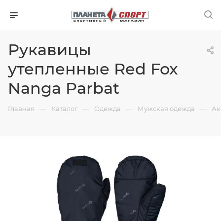
Рукавицы
утепленные Red Fox
Nanga Parbat
—
—
—
—
Главная
Каталог
Одежда
Мужская одежда
Ак