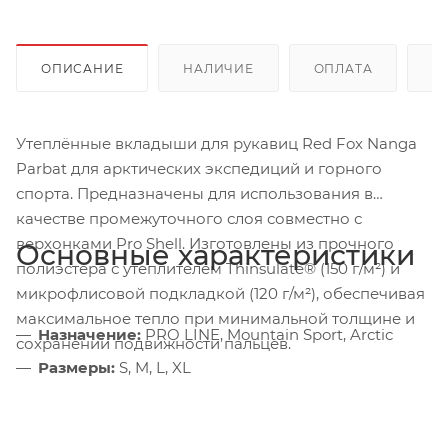
ОПИСАНИЕ
НАЛИЧИЕ
ОПЛАТА
Д
Утеплённые вкладыши для рукавиц Red Fox Nanga
Parbat для арктических экспедиций и горного
спорта. Предназначены для использования в
качестве промежуточного слоя совместно с
верхонками Pro Shell. Изготовлены из прочного
Основные характеристики
полиэстера с утеплителем Thinsulate® (150 г/м²) и
микрофлисовой подкладкой (120 г/м²), обеспечивая
максимальное тепло при минимальной толщине и
Назначение:
PRO LINE, Mountain Sport, Arctic
сохранении подвижности пальцев.
Размеры:
S, M, L, XL