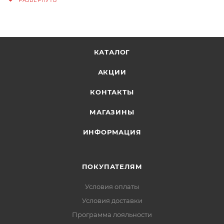
вкладыши без потери гибкости и тактильного
контроля при работе со снаряжением
Эргономичный крой:
не стесняет движения
пальцев, сохраняя точность манипуляций в
КАТАЛОГ
экстремальных условиях
АКЦИИ
КОНТАКТЫ
МАГАЗИНЫ
ИНФОРМАЦИЯ
ПОКУПАТЕЛЯМ
Условия оплаты
Условия доставки
Программа лояльности