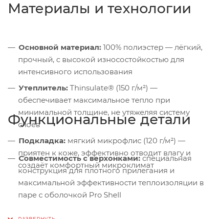
Материалы и технологии
Основной материал:
100% полиэстер — лёгкий,
прочный, с высокой износостойкостью для
интенсивного использования
Утеплитель:
Thinsulate® (150 г/м²) —
обеспечивает максимальное тепло при
минимальной толщине, не утяжеляя систему
Функциональные детали
слоёв
Подкладка:
мягкий микрофлис (120 г/м²) —
приятен к коже, эффективно отводит влагу и
Совместимость с верхонками:
специальная
создаёт комфортный микроклимат
конструкция для плотного прилегания и
максимальной эффективности теплоизоляции в
паре с оболочкой Pro Shell
Ультратонкий профиль:
позволяет надевать