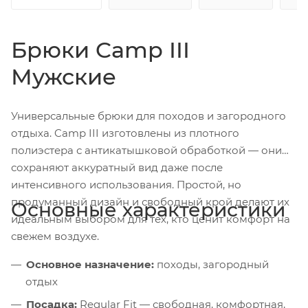
Брюки Camp III
Мужские
Универсальные брюки для походов и загородного
отдыха. Camp III изготовлены из плотного
полиэстера с антикатышковой обработкой — они
сохраняют аккуратный вид даже после
интенсивного использования. Простой, но
продуманный дизайн и свободный крой делают их
Основные характеристики
идеальным выбором для тех, кто ценит комфорт на
свежем воздухе.
Основное назначение:
походы, загородный
отдых
Посадка:
Regular Fit — свободная, комфортная,