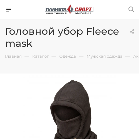
Головной убор Fleece
mask
—
—
—
—
Главная
Каталог
Одежда
Мужская одежда
Ак