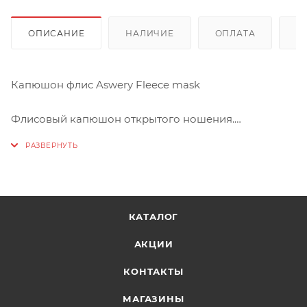
ОПИСАНИЕ
НАЛИЧИЕ
ОПЛАТА
Д
Капюшон флис Aswery Fleece mask
Флисовый капюшон открытого ношения.
СОСТАВ
Верх: 100% полиэстер (флис)
КАТАЛОГ
АКЦИИ
КОНТАКТЫ
МАГАЗИНЫ