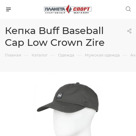
Кепка Buff Baseball
Cap Low Crown Zire
—
—
—
—
Главная
Каталог
Одежда
Мужская одежда
Ак