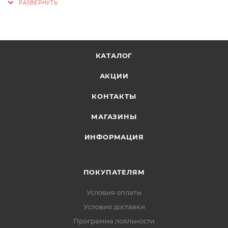
соответствии со стандартом AS/NZ 4399:2017.
Защита может быть ослаблена, если изделие
растянуто, мокрое или холодное
Внутренняя лента для отвода пота
КАТАЛОГ
Регулируемый ремешок для оптимальной
АКЦИИ
посадки
Только ручная стирка
КОНТАКТЫ
Один размер
МАГАЗИНЫ
ИНФОРМАЦИЯ
ПОКУПАТЕЛЯМ
Условия оплаты
Условия доставки
Программа лояльности