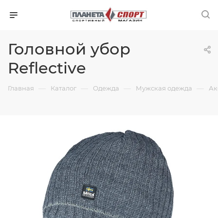
Головной убор
Reflective
—
—
—
—
Главная
Каталог
Одежда
Мужская одежда
Ак