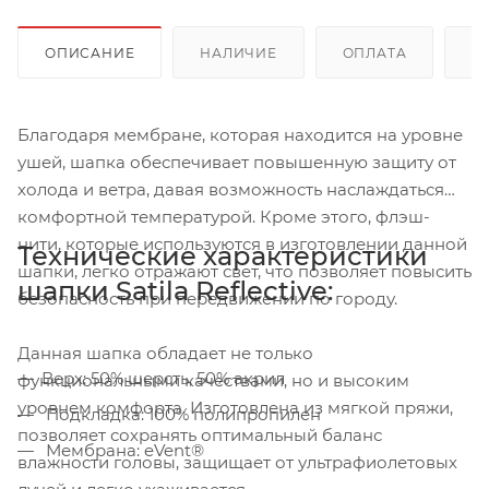
ОПИСАНИЕ
НАЛИЧИЕ
ОПЛАТА
Д
Благодаря мембране, которая находится на уровне
ушей, шапка обеспечивает повышенную защиту от
холода и ветра, давая возможность наслаждаться
комфортной температурой. Кроме этого, флэш-
нити, которые используются в изготовлении данной
Технические характеристики
шапки, легко отражают свет, что позволяет повысить
шапки Satila Reflective:
безопасность при передвижении по городу.
Данная шапка обладает не только
Верх: 50% шерсть, 50% акрил
функциональными качествами, но и высоким
уровнем комфорта. Изготовлена из мягкой пряжи,
Подкладка: 100% полипропилен
позволяет сохранять оптимальный баланс
Мембрана: eVent®
влажности головы, защищает от ультрафиолетовых