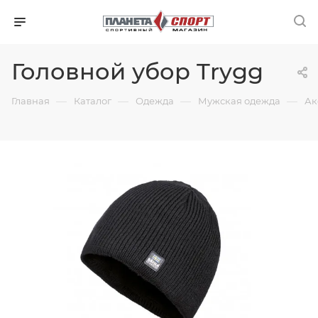
Головной убор Trygg
—
—
—
—
Главная
Каталог
Одежда
Мужская одежда
Ак