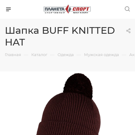
Шапка BUFF KNITTED
HAT
—
—
—
—
Главная
Каталог
Одежда
Мужская одежда
Ак