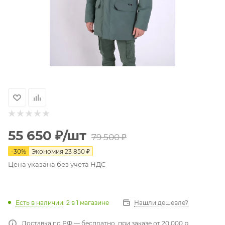
55 650
₽
/шт
79 500
₽
-
30
%
Экономия
23 850
₽
Цена указана без учета НДС
Есть в наличии
: 2
в 1 магазине
Нашли дешевле?
Доставка по РФ — бесплатно, при заказе от 20 000 р.