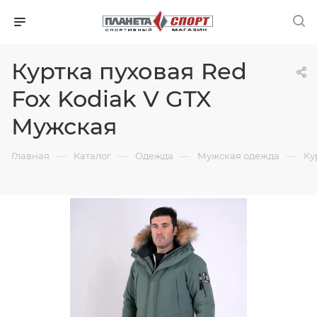
Куртка пуховая Red
Fox Kodiak V GTX
Мужская
—
—
—
—
Главная
Каталог
Одежда
Мужская одежда
Ку