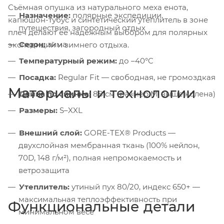
Съёмная опушка из натурального меха енота,
Назначение:
полярные экспедиции,
капюшон-тубус и синтетический утеплитель в зоне
путешествия, загородный отдых
плеч делают её надёжным выбором для полярных
Сезон:
зима
экспедиций и зимнего отдыха.
Температурный режим:
до –40°C
Посадка:
Regular Fit — свободная, не громоздкая
Материалы и технологии
Длина по спинке:
88 см (размер M, выше колена)
Размеры:
S–XXL
Внешний слой:
GORE-TEX® Products —
двухслойная мембранная ткань (100% нейлон,
70D, 148 г/м²), полная непромокаемость и
ветрозащита
Утеплитель:
утиный пух 80/20, индекс 650+ —
максимальная теплоэффективность при
Функциональные детали
минимальном весе