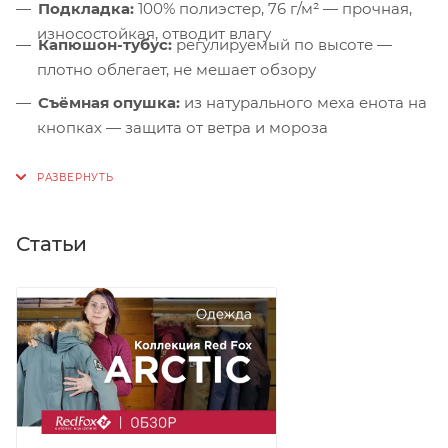
Подкладка:
100% полиэстер, 76 г/м² — прочная,
износостойкая, отводит влагу
Капюшон-тубус:
регулируемый по высоте —
плотно облегает, не мешает обзору
Съёмная опушка:
из натурального меха енота на
кнопках — защита от ветра и мороза
Дополнительный утеплитель:
синтетический
слой в зоне плеч — усиленная защита под
рюкзаком
Статьи
Защита подбородка:
микрофлисовая подкладка
— комфорт и защита от раздражения
Ветрозащитная планка:
двойная, на магнитных
кнопках + подпланка — герметизация молнии
Нагрудные карманы:
на молниях — быстрый
доступ к мелочам
Боковые карманы:
на молниях с клапанами на
магнитных кнопках — защита от снега