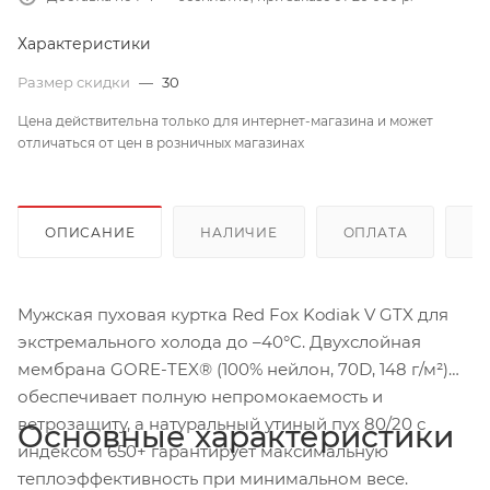
Характеристики
Размер скидки
—
30
Цена действительна только для интернет-магазина и может
отличаться от цен в розничных магазинах
ОПИСАНИЕ
НАЛИЧИЕ
ОПЛАТА
Д
Мужская пуховая куртка Red Fox Kodiak V GTX для
экстремального холода до –40°C. Двухслойная
мембрана GORE-TEX® (100% нейлон, 70D, 148 г/м²)
обеспечивает полную непромокаемость и
ветрозащиту, а натуральный утиный пух 80/20 с
Основные характеристики
индексом 650+ гарантирует максимальную
теплоэффективность при минимальном весе.