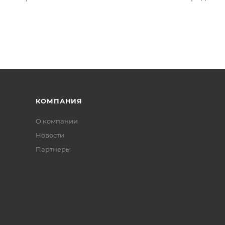
ермокомпенсации. Усиленная волокном CORDURA® подош
ь к ударам и трению. Эксклюзивная технология STAY-DR
вкладыш обеспечен двойным плетением, и придаёт комф
твращения волдырей или ссадин.
КОМПАНИЯ
О компании
Новости
Партнеры