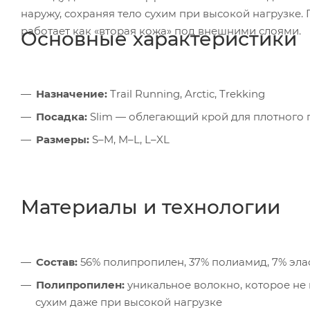
наружу, сохраняя тело сухим при высокой нагрузке.
работает как «вторая кожа» под внешними слоями.
Основные характеристики
Назначение:
Trail Running, Arctic, Trekking
Посадка:
Slim — облегающий крой для плотного 
Размеры:
S–M, M–L, L–XL
Материалы и технологии
Состав:
56% полипропилен, 37% полиамид, 7% эла
Полипропилен:
уникальное волокно, которое не в
сухим даже при высокой нагрузке