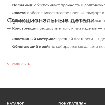
Полиамид:
обеспечивает прочность и долговечн
Эластан:
обеспечивает эластичность и комфорт 
Функциональные детали
Швы:
выполнены на плоскошовном оборудовании 
Конструкция:
бесшовные пояс и низ изделия — 
Эластичный материал:
средней плотности — иде
Облегающий крой:
не собирается складками по
КАТАЛОГ
ПОКУПАТЕЛЯМ