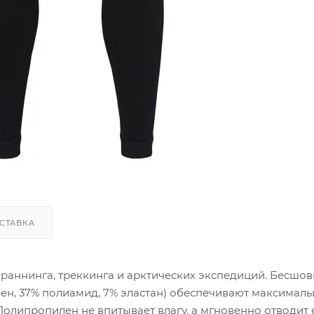
СТАВКА
лраннинга, треккинга и арктических экспедиций. Бесшо
ен, 37% полиамид, 7% эластан) обеспечивают максимал
олипропилен не впитывает влагу, а мгновенно отводит 