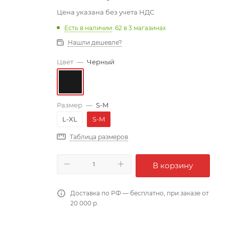
Цена указана без учета НДС
Есть в наличии
: 62
в 3 магазинах
Нашли дешевле?
Цвет
—
Черный
Размер
—
S-M
L-XL
S-M
Таблица размеров
В корзину
Доставка по РФ — бесплатно, при заказе от
20 000 р.