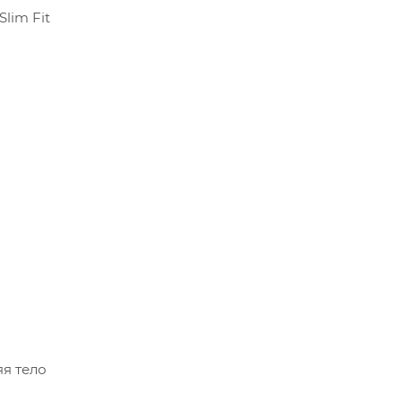
lim Fit
яя тело