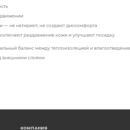
ость
в движении
— не натирают, не создают дискомфорта
исключают раздражение кожи и улучшают посадку
альный баланс между теплоизоляцией и влагоотведени
д внешними слоями
КОМПАНИЯ