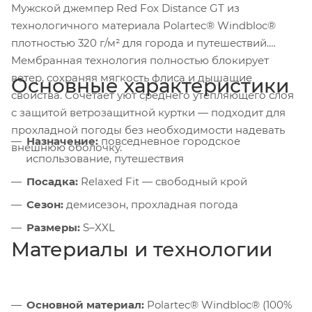
Мужской джемпер Red Fox Distance GT из
технологичного материала Polartec® Windbloc®
плотностью 320 г/м² для города и путешествий.
Мембранная технология полностью блокирует
ветер, сохраняя мягкость флиса и дышащие
Основные характеристики
свойства. Сочетает уют среднего утепляющего слоя
с защитой ветрозащитной куртки — подходит для
прохладной погоды без необходимости надевать
Назначение:
повседневное городское
внешнюю оболочку.
использование, путешествия
Посадка:
Relaxed Fit — свободный крой
Сезон:
демисезон, прохладная погода
Размеры:
S–XXL
Материалы и технологии
Основной материал:
Polartec® Windbloc® (100%