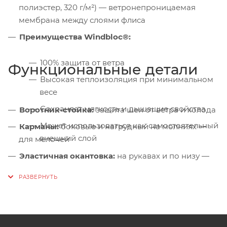
полиэстер, 320 г/м²) — ветронепроницаемая
мембрана между слоями флиса
Преимущества Windbloc®:
100% защита от ветра
Функциональные детали
Высокая теплоизоляция при минимальном
весе
Сохраняет мягкость и дышащие свойства
Воротник-стойка:
защита шеи от ветра и холода
Может использоваться как самостоятельный
Карманы:
боковые и нагрудный на молниях —
внешний слой
для мелочей
Эластичная окантовка:
на рукавах и по низу —
плотное прилегание без кулисок
Светоотражающие элементы:
видимость в
тёмное время суток
Защита подбородка:
мягкая вставка от