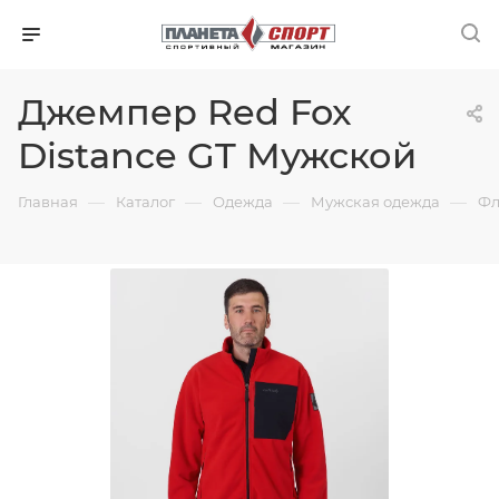
Джемпер Red Fox
Distance GT Мужской
—
—
—
—
Главная
Каталог
Одежда
Мужская одежда
Фл