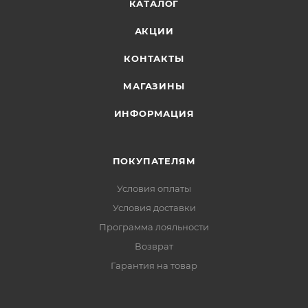
раздражения молнией
КАТАЛОГ
Центральная молния:
с внутренней
АКЦИИ
ветрозащитной планкой
КОНТАКТЫ
МАГАЗИНЫ
ИНФОРМАЦИЯ
ПОКУПАТЕЛЯМ
Условия оплаты
Условия доставки
Программа лояльности
Возврат
Гарантия на товар