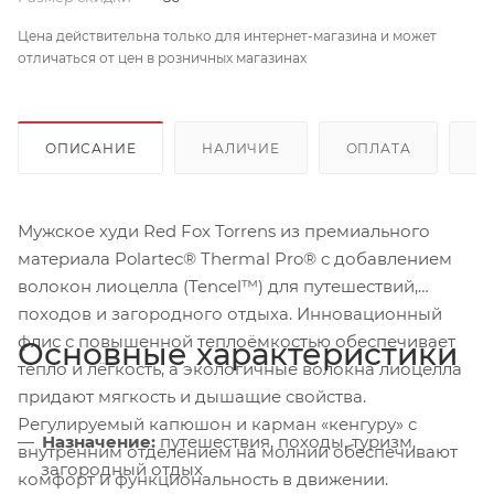
Цена действительна только для интернет-магазина и может
отличаться от цен в розничных магазинах
ОПИСАНИЕ
НАЛИЧИЕ
ОПЛАТА
Д
Мужское худи Red Fox Torrens из премиального
материала Polartec® Thermal Pro® с добавлением
волокон лиоцелла (Tencel™) для путешествий,
походов и загородного отдыха. Инновационный
флис с повышенной теплоёмкостью обеспечивает
Основные характеристики
тепло и лёгкость, а экологичные волокна лиоцелла
придают мягкость и дышащие свойства.
Регулируемый капюшон и карман «кенгуру» с
Назначение:
путешествия, походы, туризм,
внутренним отделением на молнии обеспечивают
загородный отдых
комфорт и функциональность в движении.