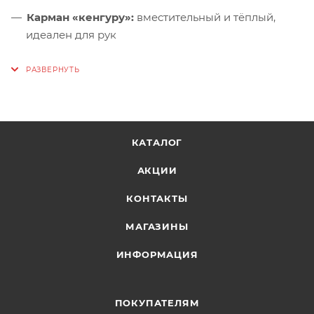
Карман «кенгуру»:
вместительный и тёплый,
идеален для рук
Внутренний карман:
на молнии внутри «кенгуру»
— безопасное хранение документов, ключей или
телефона
КАТАЛОГ
АКЦИИ
КОНТАКТЫ
МАГАЗИНЫ
ИНФОРМАЦИЯ
ПОКУПАТЕЛЯМ