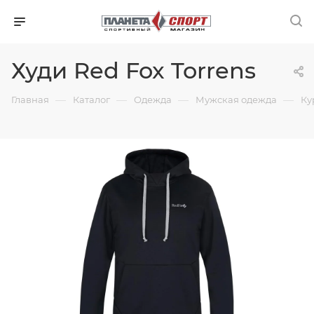
Худи Red Fox Torrens
—
—
—
—
Главная
Каталог
Одежда
Мужская одежда
Ку