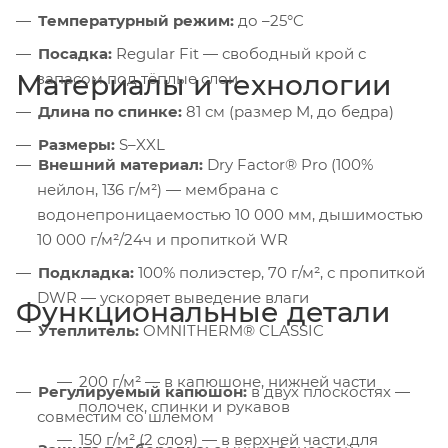
Температурный режим:
до –25°C
Посадка:
Regular Fit — свободный крой с
Материалы и технологии
запасом под тёплые слои
Длина по спинке:
81 см (размер M, до бедра)
Размеры:
S–XXL
Внешний материал:
Dry Factor® Pro (100%
нейлон, 136 г/м²) — мембрана с
водонепроницаемостью 10 000 мм, дышимостью
10 000 г/м²/24ч и пропиткой WR
Подкладка:
100% полиэстер, 70 г/м², с пропиткой
DWR — ускоряет выведение влаги
Функциональные детали
Утеплитель:
OMNITHERM® CLASSIC
200 г/м² — в капюшоне, нижней части
Регулируемый капюшон:
в двух плоскостях —
полочек, спинки и рукавов
совместим со шлемом
150 г/м² (2 слоя) — в верхней части для