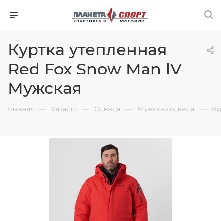
Куртка утепленная
Red Fox Snow Man lV
Мужская
—
—
—
—
Главная
Каталог
Одежда
Мужская одежда
Ку