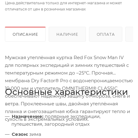
Цена действительна только для интернет-магазина и может
отличаться от цен в розничных магазинах
ОПИСАНИЕ
НАЛИЧИЕ
ОПЛАТА
Д
Мужская утеплённая куртка Red Fox Snow Man IV
для полярных экспедиций и зимних путешествий с
температурным режимом до –25°C. Прочная
мембрана Dry Factor® Pro с водонепроницаемостью
10 000 мм и утеплитель OMNITHERM® CLASSIC
Основные характеристики
обеспечивают надёжную защиту от мороза, снега и
ветра. Проклеенные швы, двойная утеплённая
планка и снегозащитная юбка гарантируют тепло и
Назначение:
полярные экспедиции,
сухость в экстремальных условиях.
путешествия, загородный отдых
Сезон:
зима