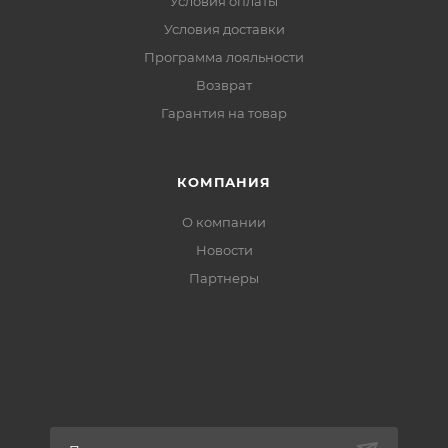
Условия оплаты
падении
Условия доставки
Пуллеры Hypalon®:
застёгиваются в толстых
Программа лояльности
перчатках
Возврат
Светоотражающие детали:
безопасность в
Гарантия на товар
темноте
КОМПАНИЯ
О компании
Новости
Партнеры