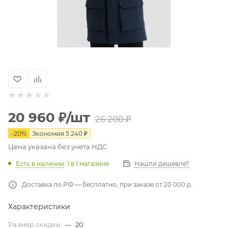
20 960
₽
/шт
26 200
₽
-
20
%
Экономия
5 240
₽
Цена указана без учета НДС
Есть в наличии
: 1
в 1 магазине
Нашли дешевле?
Доставка по РФ — бесплатно, при заказе от 20 000 р.
Характеристики
Размер скидки
—
20