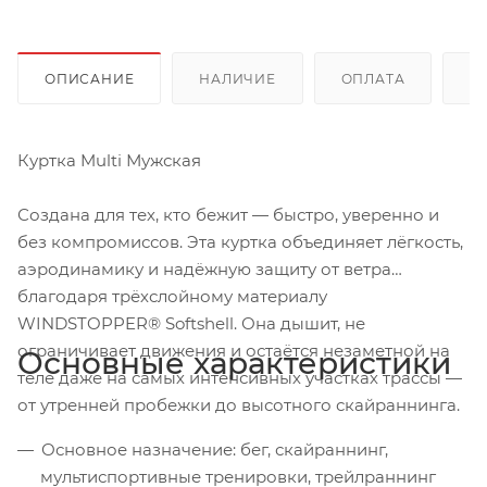
ОПИСАНИЕ
НАЛИЧИЕ
ОПЛАТА
Д
Куртка Multi Мужская
Создана для тех, кто бежит — быстро, уверенно и
без компромиссов. Эта куртка объединяет лёгкость,
аэродинамику и надёжную защиту от ветра
благодаря трёхслойному материалу
WINDSTOPPER® Softshell. Она дышит, не
ограничивает движения и остаётся незаметной на
Основные характеристики
теле даже на самых интенсивных участках трассы —
от утренней пробежки до высотного скайраннинга.
Основное назначение: бег, скайраннинг,
мультиспортивные тренировки, трейлраннинг