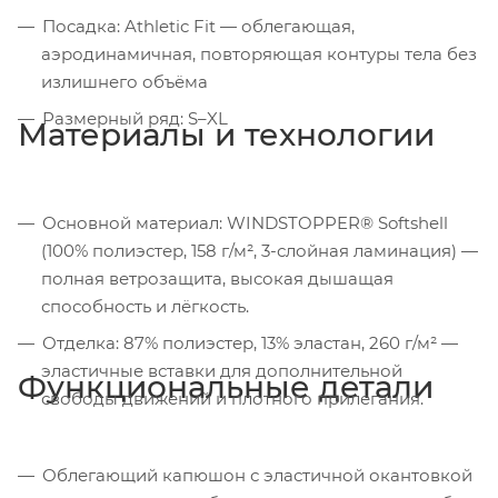
Посадка: Athletic Fit — облегающая,
аэродинамичная, повторяющая контуры тела без
излишнего объёма
Размерный ряд: S–XL
Материалы и технологии
Основной материал: WINDSTOPPER® Softshell
(100% полиэстер, 158 г/м², 3-слойная ламинация) —
полная ветрозащита, высокая дышащая
способность и лёгкость.
Отделка: 87% полиэстер, 13% эластан, 260 г/м² —
эластичные вставки для дополнительной
Функциональные детали
свободы движений и плотного прилегания.
Облегающий капюшон с эластичной окантовкой