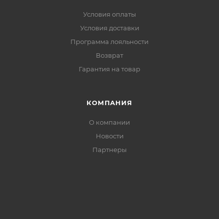
прилегание без кулиски, не мешает при беге
Условия оплаты
Светоотражающие элементы — видимость на
Условия доставки
трассе в тёмное время суток
Программа лояльности
Возврат
Гарантия на товар
КОМПАНИЯ
О компании
Новости
Партнеры