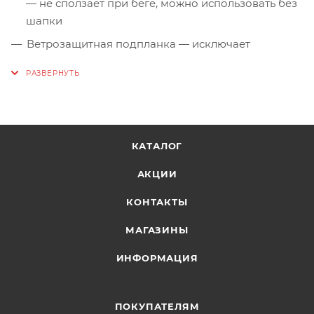
— не сползает при беге, можно использовать без
шапки
Ветрозащитная подпланка — исключает
продувание через молнию
Бесшовная ластовица из материала с высокой
паропроницаемостью — свобода в плечах и
отвод влаги в зоне максимального
потоотделения
КАТАЛОГ
Защита подбородка от замка молнии — комфорт
АКЦИИ
при поднятом воротнике
Нагрудный и боковые карманы на молниях —
КОНТАКТЫ
удобное хранение гелей, телефона или перчаток
МАГАЗИНЫ
Эластичные внутренние манжеты с отверстиями
ИНФОРМАЦИЯ
для больших пальцев — фиксация рукавов и
дополнительная защита кистей
Эластичная обработка низа изделия — плотное
ПОКУПАТЕЛЯМ