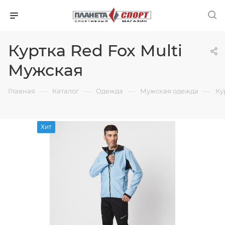
Куртка Red Fox Multi
Мужская
—
—
—
—
Главная
Каталог
Одежда
Мужская одежда
Ку
Хит