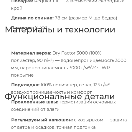
Посадка:
Regular Fit — классический свободный
крой
Длина по спинке:
78 см (размер M, до бедра)
Материалы и технологии
Размеры:
S–XXL
Материал верха:
Dry Factor 3000 (100%
полиэстер, 90 г/м²) — водонепроницаемость 3000
мм, паропроницаемость 3000 г/м²/24ч, WR-
покрытие
Подкладка:
100% полиэстер, сетка, 125 г/м² —
воздухопроницаемость и комфорт
Функциональные детали
Проклеенные швы:
герметизация основных
соединений от влаги
Регулируемый капюшон:
с козырьком — защита
от ветра и осадков, точная подгонка