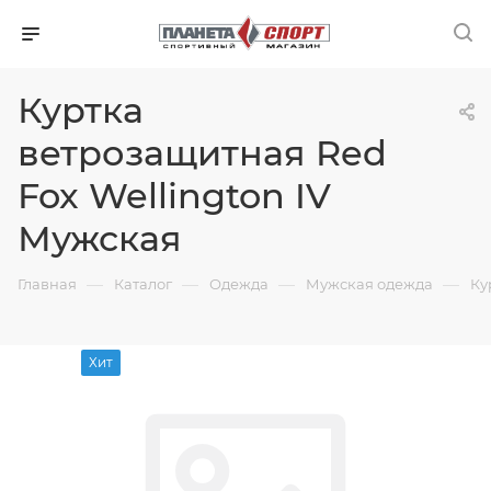
Куртка
ветрозащитная Red
Fox Wellington IV
Мужская
—
—
—
—
Главная
Каталог
Одежда
Мужская одежда
Ку
Хит