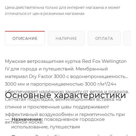
Цена действительна только для интернет-магазина и может
отличаться от цен в розничных магазинах
ОПИСАНИЕ
НАЛИЧИЕ
ОПЛАТА
Д
Мужская ветрозащитная куртка Red Fox Wellington
IV для города и путешествий. Мембранный
материал Dry Factor 3000 с водонепроницаемостью
3000 мм и паропроницаемостью 3000 г/м²/24ч
обеспечивает надёжную защиту от ветра и осадков.
Основные характеристики
Сетчатая подкладка, вентиляционная вставка на
спинке и проклеенные швы поддерживают
эффективный воздухообмен и герметичность при
Назначение:
повседневное городское
активной носке.
использование, путешествия