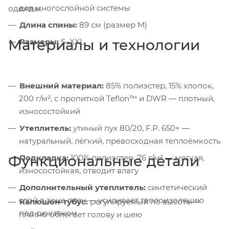
для многослойной системы
одежды.
Длина спины:
89 см (размер M)
Материалы и технологии
Размеры:
S–XXL
Внешний материал:
85% полиэстер, 15% хлопок,
200 г/м², с пропиткой Teflon™ и DWR — плотный,
износостойкий
Утеплитель:
утиный пух 80/20, F.P. 650+ —
натуральный, лёгкий, превосходная теплоёмкость
Функциональные детали
Подкладка:
100% полиэстер, 76 г/м² — мягкая,
износостойкая, отводит влагу
Дополнительный утеплитель:
синтетический
слой в зоне плеч — усиливает теплоизоляцию
Капюшон-тубус:
регулируемый по высоте —
под рюкзаком
плотно облегает голову и шею