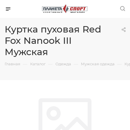
Куртка пуховая Red
Fox Nanook III
Мужская
—
—
—
—
Главная
Каталог
Одежда
Мужская одежда
Ку