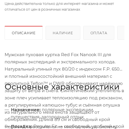
Цена действительна только для интернет-магазина и может
отличаться от цен в розничных магазинах
ОПИСАНИЕ
НАЛИЧИЕ
ОПЛАТА
Д
Мужская пуховая куртка Red Fox Nanook III для
полярных экспедиций и экстремального холода.
Натуральный утиный пух 80/20 с индексом F.P. 650+
и плотный износостойкий внешний материал с
пропиткой Teflon™ и DWR обеспечивают надёжную
Основные характеристики
защиту от ветра и снега. Синтетический утеплитель в
зоне плеч усиливает теплоизоляцию под рюкзаком,
а регулируемый капюшон-тубус и съёмная опушка
Назначение:
полярные экспедиции,
из натурального меха енота защищают от
путешествия, загородный отдых
обморожения. Длина 89 см и свободный крой
Посадка:
Regular Fit — свободный, удобный крой
Regular Fit рассчитаны на многослойную систему