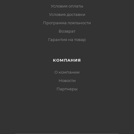
Условия оплаты
Боковые разрезы:
на кнопках — свобода
Условия доставки
движений при ходьбе
Программа лояльности
Светоотражающий шеврон:
видимость в
Возврат
условиях недостаточной освещённости
Гарантия на товар
КОМПАНИЯ
О компании
Новости
Партнеры