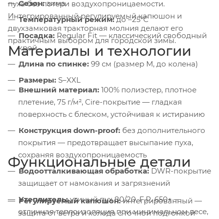
Сезон:
зима
пуха без потери воздухопроницаемости.
Интегрированный регулируемый капюшон и
Температурный режим:
до –25°C
двухзамковая тракторная молния делают его
Посадка:
Regular Fit — классический свободный
практичным выбором для городской зимы.
Материалы и технологии
крой
Длина по спинке:
99 см (размер M, до колена)
Размеры:
S–XXL
Внешний материал:
100% полиэстер, плотное
плетение, 75 г/м², Cire-покрытие — гладкая
поверхность с блеском, устойчивая к истиранию
Конструкция down-proof:
без дополнительного
покрытия — предотвращает высыпание пуха,
сохраняя воздухопроницаемость
Функциональные детали
Водоотталкивающая обработка:
DWR-покрытие
защищает от намокания и загрязнений
Утеплитель:
утиный пух 80/20, F.P. 650+ —
Регулируемый капюшон:
интегрированный —
отличная теплоизоляция при минимальном весе,
защита от ветра и холода с точной подгонкой