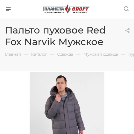
Пальто пуховое Red
Fox Narvik Мужское
—
—
—
—
Главная
Каталог
Одежда
Мужская одежда
Ку