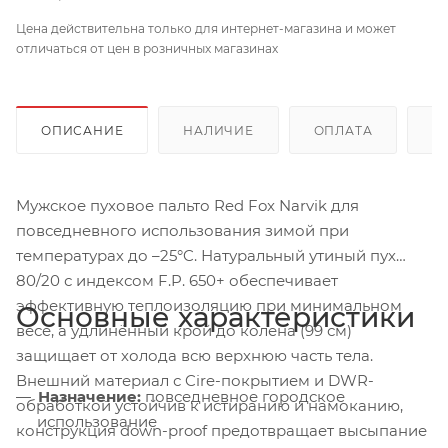
Цена действительна только для интернет-магазина и может
отличаться от цен в розничных магазинах
ОПИСАНИЕ
НАЛИЧИЕ
ОПЛАТА
Д
Мужское пуховое пальто Red Fox Narvik для
повседневного использования зимой при
температурах до –25°C. Натуральный утиный пух
80/20 с индексом F.P. 650+ обеспечивает
эффективную теплоизоляцию при минимальном
Основные характеристики
весе, а удлинённый крой до колена (99 см)
защищает от холода всю верхнюю часть тела.
Внешний материал с Cire-покрытием и DWR-
Назначение:
повседневное городское
обработкой устойчив к истиранию и намоканию,
использование
конструкция down-proof предотвращает высыпание