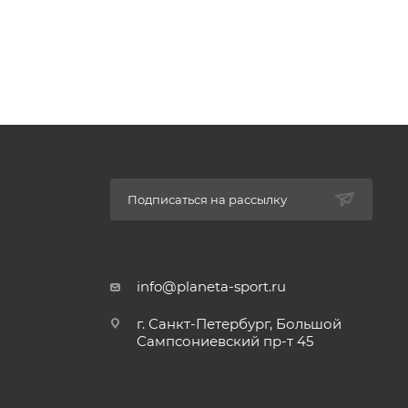
тка DWR
Подписаться на рассылку
info@planeta-sport.ru
г. Санкт-Петербург, Большой
Сампсониевский пр-т 45