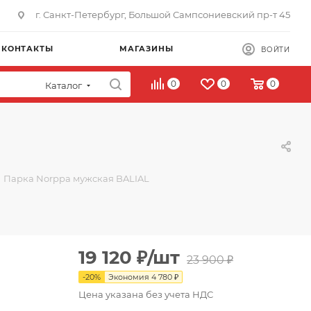
г. Санкт-Петербург, Большой Сампсониевский пр-т 45
КОНТАКТЫ
МАГАЗИНЫ
ВОЙТИ
0
0
0
Каталог
Парка Norppa мужская BALIAL
19 120
₽
/шт
23 900
₽
-
20
%
Экономия
4 780
₽
Цена указана без учета НДС