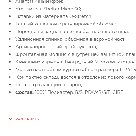
Анатомичный крой;
Утеплитель Shelter Micro 60;
Вставки из материала O-Stretch;
Теплый капюшон с регулировкой объема;
Передняя и задняя кокетка без плечевого шва;
Удлиненная спинка, объемная в верхней части;
Артикулированный крой рукавов;
Фронтальная молния с внутренней защитной пла
3 внешних кармана: 1 нагрудный, 2 боковых (один
Малый вес и объем куртки (объем размера L: 24*15*
Компактно складывается в отделение левого кар
Светоотражающий шеврон;
Состав:
100% Полиэстер, R/S, PD/WR/S/T, CIRE.