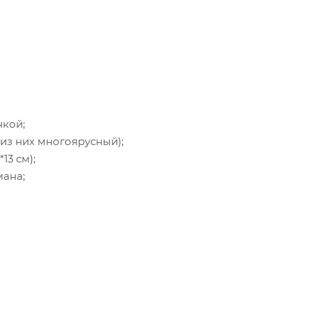
нкой;
 из них многоярусный);
13 см);
мана;