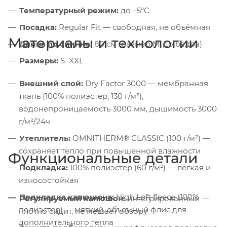
Температурный режим:
до –5°C
Посадка:
Regular Fit — свободная, не объёмная
Материалы и технологии
Длина по спинке:
80 см (размер M, до бедра)
Размеры:
S–XXL
Внешний слой:
Dry Factor 3000 — мембранная
ткань (100% полиэстер, 130 г/м²),
водонепроницаемость 3000 мм, дышимость 3000
г/м²/24ч
Утеплитель:
OMNITHERM® CLASSIC (100 г/м²) —
сохраняет тепло при повышенной влажности
Функциональные детали
Подкладка:
100% полиэстер (60 г/м²) — лёгкая и
износостойкая
Подкладка капюшона:
High Loft fleece (100%
Регулируемый капюшон:
интегрированный —
полиэстер) — мягкий, объёмный флис для
плотно сидит, не мешает обзору
дополнительного тепла