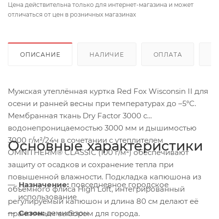
Цена действительна только для интернет-магазина и может
отличаться от цен в розничных магазинах
ОПИСАНИЕ
НАЛИЧИЕ
ОПЛАТА
Д
Мужская утеплённая куртка Red Fox Wisconsin II для
осени и ранней весны при температурах до –5°C.
Мембранная ткань Dry Factor 3000 с
водонепроницаемостью 3000 мм и дышимостью
3000 г/м²/24ч в сочетании с утеплителем
Основные характеристики
OMNITHERM® CLASSIC (100 г/м²) обеспечивают
защиту от осадков и сохранение тепла при
повышенной влажности. Подкладка капюшона из
Назначение:
повседневное городское
объёмного флиса High Loft, интегрированный
использование
регулируемый капюшон и длина 80 см делают её
Сезон:
демисезон
практичным выбором для города.