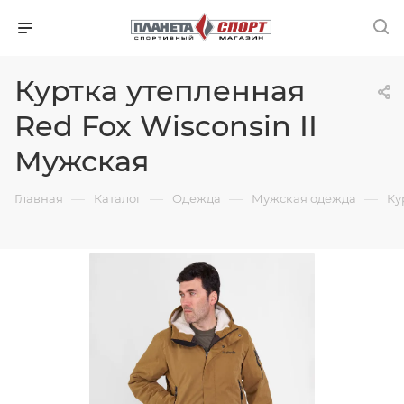
Куртка утепленная
Red Fox Wisconsin II
Мужская
—
—
—
—
Главная
Каталог
Одежда
Мужская одежда
Ку