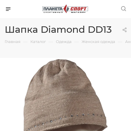
Шапка Diamond DD13
—
—
—
—
Главная
Каталог
Одежда
Женская одежда
Ак