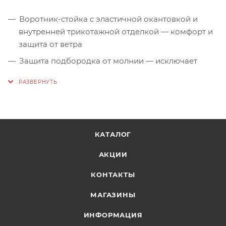
Воротник-стойка с эластичной окантовкой и
внутренней трикотажной отделкой — комфорт и
защита от ветра
Защита подбородка от молнии — исключает
раздражение кожи
Рукава и низ изделия окантованы эластичной
тесьмой — плотное прилегание без кулисок
Два боковых кармана на молниях — удобные и
надёжные для хранения мелочей
КАТАЛОГ
АКЦИИ
КОНТАКТЫ
МАГАЗИНЫ
ИНФОРМАЦИЯ