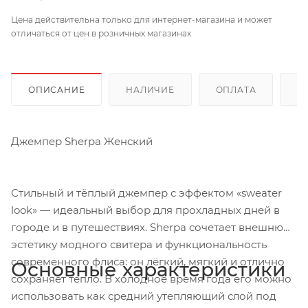
Цена действительна только для интернет-магазина и может
отличаться от цен в розничных магазинах
ОПИСАНИЕ
НАЛИЧИЕ
ОПЛАТА
Д
Джемпер Sherpa Женский
Стильный и тёплый джемпер с эффектом «sweater
look» — идеальный выбор для прохладных дней в
городе и в путешествиях. Sherpa сочетает внешнюю
эстетику модного свитера и функциональность
современного флиса: он лёгкий, мягкий и отлично
Основные характеристики
сохраняет тепло. В холодное время года его можно
использовать как средний утепляющий слой под