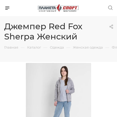
Джемпер Red Fox
Sherpa Женский
—
—
—
—
Главная
Каталог
Одежда
Женская одежда
Фл